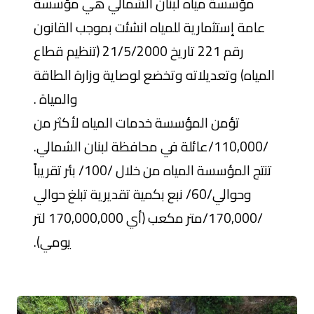
مؤسسة مياه لبنان الشمالي هي مؤسسة
عامة إستثمارية للمياه انشئت بموجب القانون
رقم 221 تاريخ 21/5/2000 (تنظيم قطاع
المياه) وتعديلاته وتخضع لوصاية وزارة الطاقة
والمياة .
تؤمن المؤسسة خدمات المياه لأكثر من
/110,000/عائلة في محافظة لبنان الشمالي.
تنتج المؤسسة المياه من خلال /100/ بئر تقريباً
وحوالي/60/ نبع بكمية تقديرية تبلغ حوالي
/170,000/متر مكعب (أي 170,000,000 لتر
يومي).