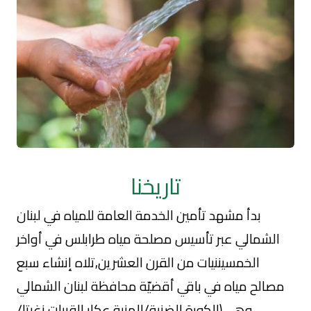
تاريخنا
بدأ مشهد تأمين الخدمة العامة للمياه في لبنان
الشمالي عبر تأسيس مصلحة مياه طرابلس في أواخر
الخمسيننيات من القرن العشرين,تلاه إنشاء سبع
مصالح مياه في باقي أقضيّة محافظة لبنان الشمالي
وهي(الكورة،الضنية/المنية،عكار،القبيات،زغرتا/