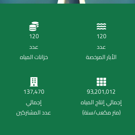
120
120
عدد
عدد
الأبار المرخصة
خزانات المياه
137,470
93,201,012
إجمالي إنتاج المياه
إجمالي
(متر مكعب/سنة)
عدد المشتركين