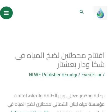
خطي
ain
البحث
لى
enu
لمحتوى
افتتاح محطتين لضخ المياه في
شكا ودار بعشتار
/
Events-ar
/ بواسطة
NLWE Publisher
برعاية وحضور معالي وزير الطاقة والمياه، افتتحت
مؤسسة مياه لبنان الشمالي محطتين لضخ المياه في