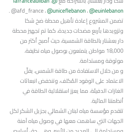
شكا ودار بعشتار، بالشراكة مع
@lafranceauliban
،
.
@afd_france ،
@uniceflebanon
،
@euinlebanon
تضمن المشروع إعادة تأهيل محطة ضخ شكا
وتزويدها بأربع مضحات جديدة، كما تم تجهيز محطة
دار بعشتار بالطاقة الشمسية، حيث أصبح أكثر من
18,000 مواطن يتمتعون بوصول مياه نظيفة،
موثوقة ومستدامة.
و من خلال الاستفادة من طاقة الشمس، يقلّ
الاعتماد على الوقود المُكلف، وتنخفض انبعاثات
الغازات الدفيئة، مما يعزز استقلالية الطاقة في
أنظمتنا المائية.
تتقدم مؤسسة مياه لبنان الشمالي بجزيل الشكر لكل
الجهات التي ساهمت معها في وصول مياه آمنة
ومستدامة إلى العديد من الأسر، وهي حق أساسي