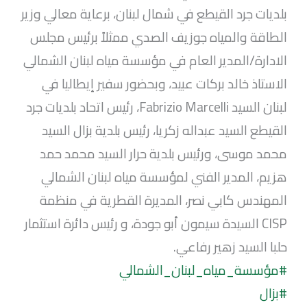
بلديات جرد القيطع في شمال لبنان، برعاية معالي وزير
الطاقة والمياه جوزيف الصدي ممثلاً برئيس مجلس
الادارة/المدير العام في مؤسسة مياه لبنان الشمالي
الاستاذ خالد بركات عبيد، وبحضور سفير إيطاليا في
لبنان السيد Fabrizio Marcelli، رئيس اتحاد بلديات جرد
القيطع السيد عبداله زكريا، رئيس بلدية بزال السيد
محمد موسى، ورئيس بلدية حرار السيد محمد حمد
هزيم، المدير الفني لمؤسسة مياه لبنان الشمالي
المهندس كابي نصر، المديرة القطرية في منظمة
CISP السيدة سيمون أبو جودة، و رئيس دائرة استثمار
حلبا السيد زهير رفاعي.
#مؤسسة_مياه_لبنان_الشمالي
#بزال