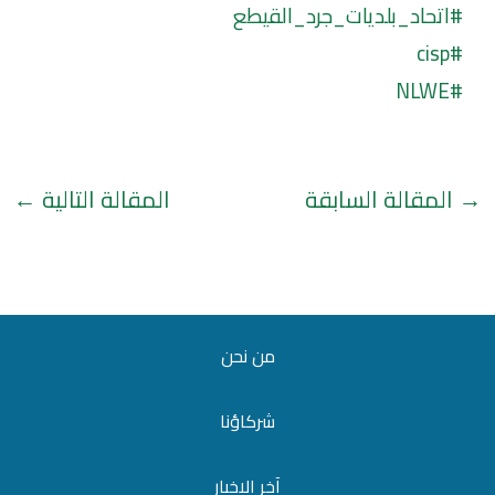
#اتحاد_بلديات_جرد_القيطع
#cisp
#NLWE
→
المقالة السابقة
المقالة التالية
←
من نحن
شركاؤنا
آخر الاخبار