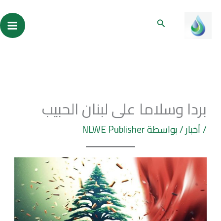
خطي
ain
البحث
لى
enu
لمحتوى
بردا وسلاما على لبنان الحبيب
/
أخبار
/ بواسطة
NLWE Publisher